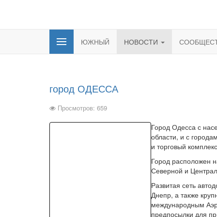
ЮЖНЫЙ
НОВОСТИ
СООБЩЕС
город ОДЕССА
Просмотров: 659
Город Одесса с нас
области, и с город
и торговый комплекс
Город расположен н
Северной и Централ
Развитая сеть автод
Днепр, а также кру
международным Аэро
предпосылки для при