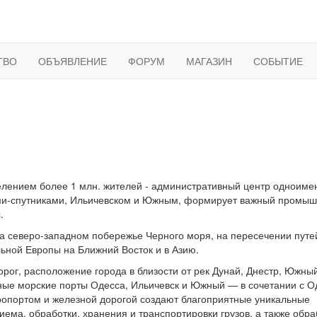
ТВО
ОБЪЯВЛЕНИЕ
ФОРУМ
МАГАЗИН
СОБЫТИЕ
елением более 1 млн. жителей - административный центр одноиме
ами-спутниками, Ильичевском и Южным, формирует важный промы
.
а северо-западном побережье Черного моря, на пересечении путе
ьной Европы на Ближний Восток и в Азию.
орог, расположение города в близости от рек Дунай, Днестр, Южный
пные морские порты Одесса, Ильичевск и Южный — в сочетании с О
портом и железной дорогой создают благоприятные уникальные
ема, обработки, хранения и транспортировки грузов, а также обра