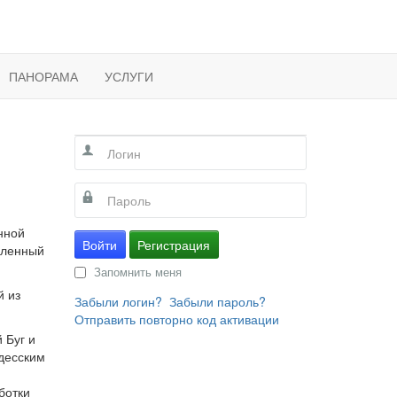
ПАНОРАМА
УСЛУГИ
нной
Войти
Регистрация
шленный
Запомнить меня
й из
Забыли логин?
Забыли пароль?
Отправить повторно код активации
 Буг и
десским
ботки